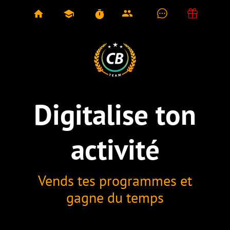
group
home
school
timer
Digitalise ton
activité
Vends tes programmes et
gagne du temps