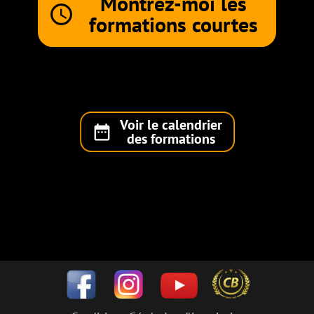
Montrez-moi les
query_builder
formations courtes
Voir le calendrier
date_range
des formations