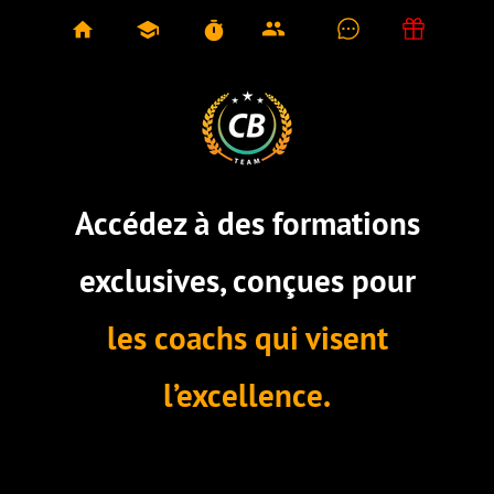
group
home
school
timer
Accédez à des formations
exclusives, conçues pour
les coachs qui visent
l’excellence.