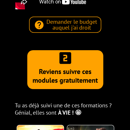
Demander le budget
help
auquel j'ai droit
looks_two
Reviens suivre ces
modules gratuitement
Tu as déjà suivi une de ces formations ?
Génial,
elles
sont
À
VIE ! 🤩