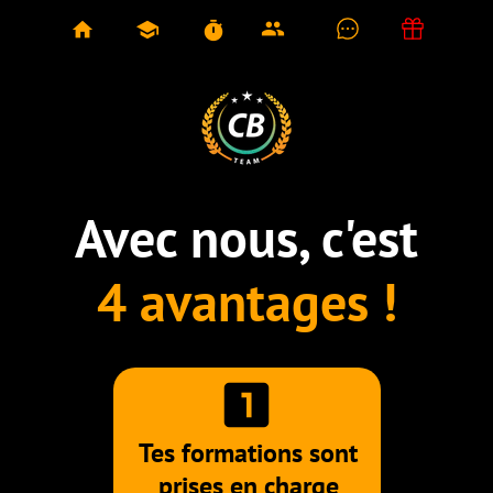
group
home
school
timer
Avec nous,
c'est
4 avantages !
looks_one
Tes formations sont
prises en charge