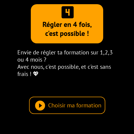
looks_4
Régler en 4 fois,
c'est possible !
Envie de régler ta formation sur 1,2,3
ou 4 mois ?
Avec nous, c'est possible, et
c'est sans
frais ! 💖
play_circle_filled
Choisir ma formation