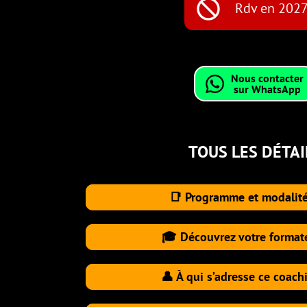
not_interested
Rdv en 2027
Nous contacter
sur WhatsApp
TOUS LES DÉTAILS
📑 Programme et modalités

🎓 Découvrez votre formateur

👤 À qui s’adresse ce coaching
