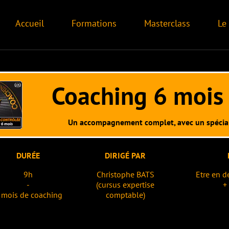
Formations
Masterclass
Le livre
Format
aching 6 mois en D. C
 accompagnement complet, avec un spécialiste, pour être bien 
DIRIGÉ PAR
PRÉREQUIS
Christophe BATS
Etre en déclaration contrôlée
(cursus expertise
+ utiliser INDY
comptable)