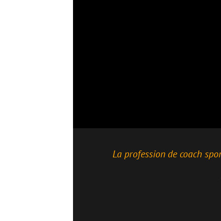
La profession de coach sportif est une activité 
Le Code du Sport s
Rejoins les coac