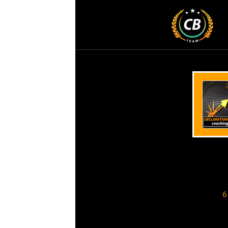
Accueil
Co
Un
DURÉE
9h
-
6 mois de coaching