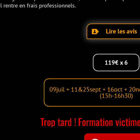
ofessionnels.
Lire les avis

119€ x 6
09juil + 11&25sept + 16oct + 20nov + 11déc 2026
(15h-16h30)
rop tard ! Formation victime de son succ