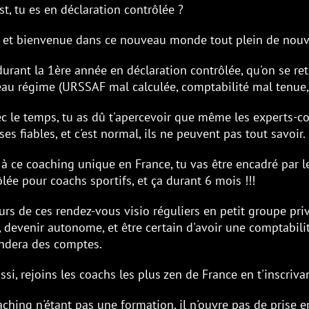
tion contrôlée ?
ce nouveau monde tout plein de nouveautés ... et de pièg
ée en déclaration contrôlée, qu'on se retrouve face aux pr
mal calculée, comptabilité mal tenue, courriers incompréh
dû t'apercevoir que même les experts-comptables ne donn
 normal, ils ne peuvent pas tout savoir.
e en France, tu vas être encadré par le spécialiste françai
rtifs, et ça durant 6 mois !!!
us visio réguliers en petit groupe privé, tu pourras pose
 et être certain d'avoir une comptabilité irréprochable lo
achs les plus zen de France en t'inscrivant à ce module !
une formation, il n'ouvre pas de prise en charge par le FI