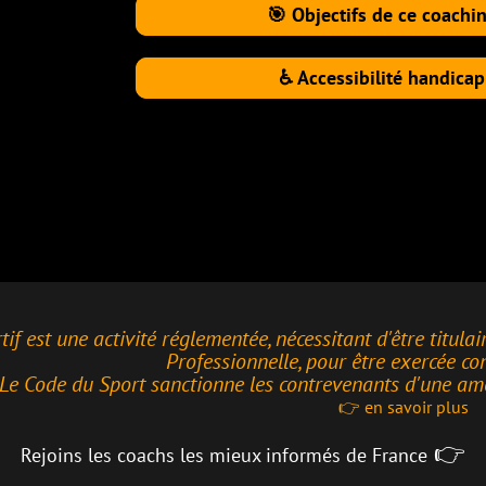
🎯 Objectifs de ce coaching

♿ Accessibilité handicap

réglementée, nécessitant d'être titulaire d'un des diplôme
Professionnelle, pour être exercée contre rémunération.
anctionne les contrevenants d'une amende de 15 000€ et
👉
en savoir plus
👉
hs les mieux informés de France