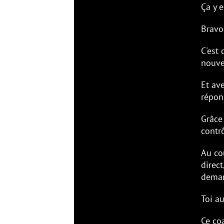
Ça y est, tu es en déclara
Bravo et bienvenue dans 
C'est durant la 1ère ann
nouveau régime (
URSSAF 
Et avec le temps, tu as 
réponses fiables, et c'est
Grâce à ce coaching uniqu
contrôlée pour coachs spo
Au cours de ces rendez-vo
direct, devenir autonome,
demandera des comptes.
Toi aussi, rejoins les co
Ce coaching n'étant pas 