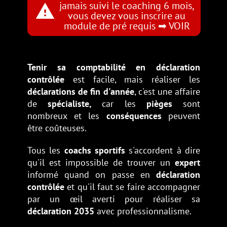
jamais suivi le coaching 6 mois,
report_problem
vous devez vous inscrire au
module de pré requis ➡ VOIR
Tenir sa comptabilité en déclaration
contrôlée
est facile, mais réaliser les
déclarations de fin d'année
, c'est une affaire
de
spécialiste,
car les
pièges
sont
nombreux et les
conséquences
peuvent
être coûteuses.
Tous les
coachs sportifs
s'accordent à dire
qu'il est impossible de trouver un
expert
informé quand on passe en
déclaration
contrôlée
et qu'il faut se faire accompagner
par un œil averti pour réaliser sa
déclaration 2035
avec professionnalisme.