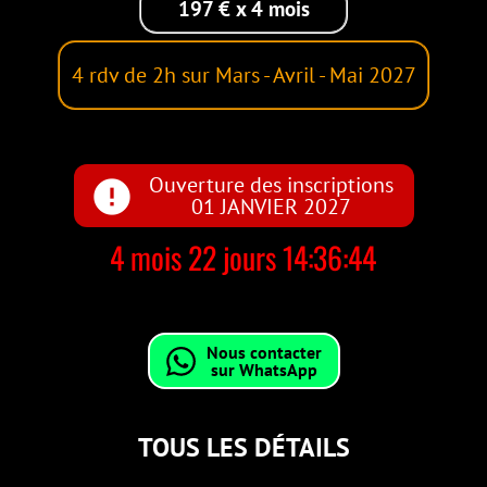
197 € x 4 mois
4 rdv de 2h sur Mars - Avril - Mai 2027
Ouverture des inscriptions
error
01 JANVIER 2027
4 mois 22 jours 14:36:43
Nous contacter
sur WhatsApp
TOUS LES DÉTAILS