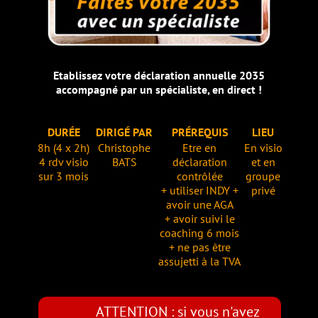
Etablissez votre déclaration annuelle 2035
accompagné par un spécialiste, en direct !
DURÉE
DIRIGÉ PAR
PRÉREQUIS
LIEU
8h (4 x 2h)
Christophe
Etre en
En visio
4 rdv visio
BATS
déclaration
et en
sur 3 mois
contrôlée
groupe
+ utiliser INDY +
privé
avoir une AGA
+ avoir suivi le
coaching 6 mois
+ ne pas être
assujetti à la TVA
ATTENTION : si vous n'avez